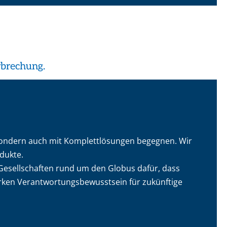
AUSBLASSICHERHEIT
RELIABILITYKONZEPTE
PRAKTISCHE
SONDERFLANSCHE
SCHADENSANALYSE
BERECHNUNGSTOOLS
AUSSTATTUNGSMERKMALE
UNSERER LABORE
rbrechung.
 sondern auch mit Komplettlösungen begegnen. Wir
dukte.
-Gesellschaften rund um den Globus dafür, dass
arken Verantwortungsbewusstsein für zukünftige