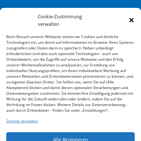
CONTACT
Cookie-Zustimmung
Kontakt
verwalten
Beim Besuch unserer Webseite setzen wir Cookies und ähnliche
ADRESSE
Technologien ein, um damit auf Informationen im Browser Ihres Systems
zuzugreifen oder Daten darin zu speichern. Neben unbedingt
KLINGER Kempchen GmbH
erforderlichen sind dies auch optionale Technologien - auch von
Im Waldteich 21 » D-46147 Oberhausen
Drittanbietern, um die Zugriffe auf unsere Webseite und den Erfolg
unserer Werbemaßnahmen zu analysieren, zur Erstellung von
T +49 208-8482-0 » F +49 208-8482-285
individuellen Nutzungsprofilen, um Ihnen individuellere Werbung auf
info@klinger-kempchen.de
unseren Webseiten und Drittanbieterseiten präsentieren zu können, und
zu eigenen Zwecken Dritter. Sie helfen uns, wenn Sie auf (Alle
Akzeptieren) klicken und damit diesen optionalen Verarbeitungen und
Datenweitergaben zustimmen. Sie können Ihre Einwilligung jederzeit mit
Wirkung für die Zukunft widerrufen oder ändern, indem Sie auf die
Verlinkung im Footer klicken. Weitere Details zur Datenverarbeitung -
auch durch Drittanbieter - finden Sie unter „Einstellungen“.
Dienste verwalten
KLINGER Kempchen © 2026, All rights reserved.
Alle Akzeptieren