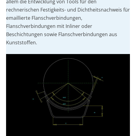
allem die Entwicklung von Tools für den
rechnerischen Festigkeits- und Dichtheitsnachweis für
emaillierte Flanschverbindungen,
Flanschverbindungen mit Inliner oder
Beschichtungen sowie Flanschverbindungen aus
Kunststoffen.