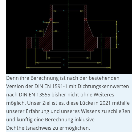
Denn ihre Berechnung ist nach der bestehenden
Version der DIN EN 1591-1 mit Dichtungskennwerten
nach DIN EN 13555 bisher nicht ohne Weiteres
möglich. Unser Ziel ist es, diese Lücke in 2021 mithilfe
unserer Erfahrung und unseres Wissens zu schließen
und künftig eine Berechnung inklusive
Dichtheitsnachweis zu ermöglichen.