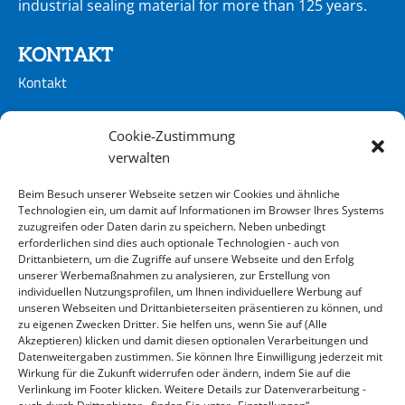
industrial sealing material for more than 125 years.
KONTAKT
Kontakt
CONTACT
Cookie-Zustimmung
Kontakt
verwalten
Beim Besuch unserer Webseite setzen wir Cookies und ähnliche
ADRESSE
Technologien ein, um damit auf Informationen im Browser Ihres Systems
zuzugreifen oder Daten darin zu speichern. Neben unbedingt
KLINGER Kempchen GmbH
erforderlichen sind dies auch optionale Technologien - auch von
Im Waldteich 21 » D-46147 Oberhausen
Drittanbietern, um die Zugriffe auf unsere Webseite und den Erfolg
unserer Werbemaßnahmen zu analysieren, zur Erstellung von
T +49 208-8482-0 » F +49 208-8482-285
individuellen Nutzungsprofilen, um Ihnen individuellere Werbung auf
info@klinger-kempchen.de
unseren Webseiten und Drittanbieterseiten präsentieren zu können, und
zu eigenen Zwecken Dritter. Sie helfen uns, wenn Sie auf (Alle
Akzeptieren) klicken und damit diesen optionalen Verarbeitungen und
Datenweitergaben zustimmen. Sie können Ihre Einwilligung jederzeit mit
Wirkung für die Zukunft widerrufen oder ändern, indem Sie auf die
Verlinkung im Footer klicken. Weitere Details zur Datenverarbeitung -