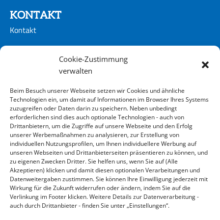
KONTAKT
Kontakt
CONTACT
Cookie-Zustimmung
Kontakt
verwalten
Beim Besuch unserer Webseite setzen wir Cookies und ähnliche
ADRESSE
Technologien ein, um damit auf Informationen im Browser Ihres Systems
zuzugreifen oder Daten darin zu speichern. Neben unbedingt
KLINGER Kempchen GmbH
erforderlichen sind dies auch optionale Technologien - auch von
Im Waldteich 21 » D-46147 Oberhausen
Drittanbietern, um die Zugriffe auf unsere Webseite und den Erfolg
unserer Werbemaßnahmen zu analysieren, zur Erstellung von
T +49 208-8482-0 » F +49 208-8482-285
individuellen Nutzungsprofilen, um Ihnen individuellere Werbung auf
info@klinger-kempchen.de
unseren Webseiten und Drittanbieterseiten präsentieren zu können, und
zu eigenen Zwecken Dritter. Sie helfen uns, wenn Sie auf (Alle
Akzeptieren) klicken und damit diesen optionalen Verarbeitungen und
Datenweitergaben zustimmen. Sie können Ihre Einwilligung jederzeit mit
Wirkung für die Zukunft widerrufen oder ändern, indem Sie auf die
Verlinkung im Footer klicken. Weitere Details zur Datenverarbeitung -
auch durch Drittanbieter - finden Sie unter „Einstellungen“.