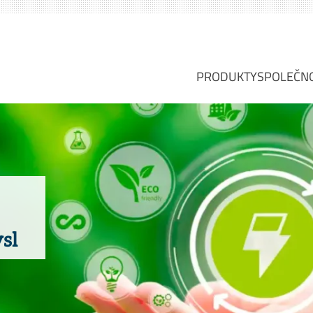
PRODUKTY
SPOLEČN
PLOCHÁ TĚSNĚNÍ
O NÁS
PLOCHÁ TĚSNICÍ 
VIZE, 
TĚSNĚNÍ Z KOVU
PROFI
TĚSNĚNÍ S POVLA
ODVĚT
KOVOVÁ TĚSNĚNÍ
SERVIS
TĚSNĚNÍ TĚSNICÍH
SKUPI
SPECIÁLNÍ TĚSNĚ
sl
OBALY VÝPLŇOVÝ
DILATAČNÍ SPÁRY
ZÁSUVNÉ KOTOU