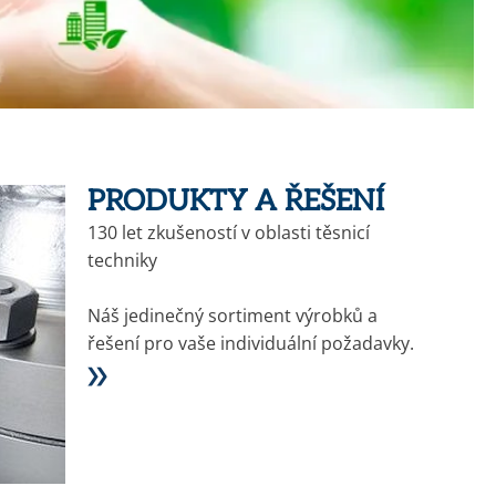
VYFOUKNUTÍ
VÝPOČTY POTRUBÍ
PRAKTICKÁ ANALÝZA
KONSTRUKCE A ÚDRŽBA
POŠKOZENÍ
TŘÍDY POTRUBÍ
VYBAVENÍ NAŠICH
TURNAROUND ENGINEERING
LABORATOŘÍ
KONCEPTY ŘÍZENÍ
KONCEPTY SPOLEHLIVOSTI
PRODUKTY A ŘEŠENÍ
VÝROBA SPECIÁLNÍCH
130 let zkušeností v oblasti těsnicí
PŘÍRUB
techniky
VÝPOČETNÍ NÁSTROJE V
TECHNOLOGICKÉM CENTRU
Náš jedinečný sortiment výrobků a
řešení pro vaše individuální požadavky.