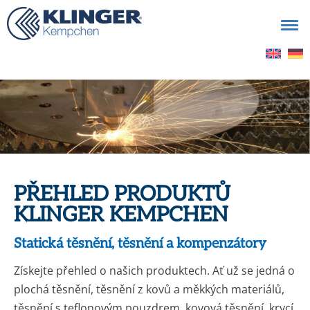
Vyhledávání
PŘEHLED PRODUKTŮ
KLINGER KEMPCHEN
Statická těsnění, těsnění a kompenzátory
Získejte přehled o našich produktech. Ať už se jedná o
plochá těsnění, těsnění z kovů a měkkých materiálů,
těsnění s teflonovým pouzdrem, kovová těsnění, krycí