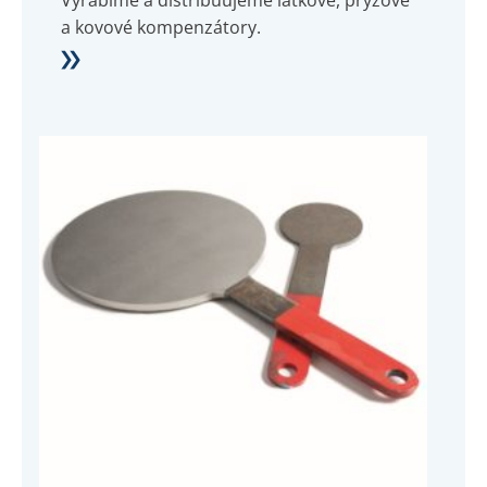
Vyrábíme a distribuujeme látkové, pryžové
a kovové kompenzátory.