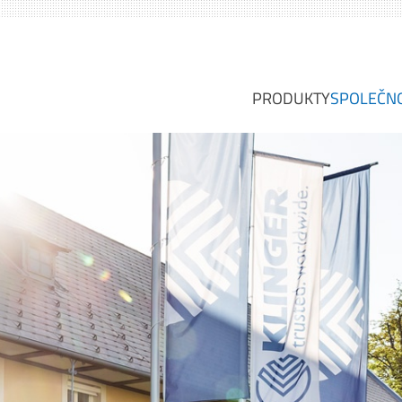
PRODUKTY
SPOLEČN
PLOCHÁ TĚSNĚNÍ
O NÁS
PLOCHÁ TĚSNICÍ 
VIZE, 
TĚSNĚNÍ Z KOVU
PROFI
TĚSNĚNÍ S POVLA
ODVĚT
KOVOVÁ TĚSNĚNÍ
SERVIS
SKUPI
TĚSNĚNÍ TĚSNICÍH
SPECIÁLNÍ TĚSNĚ
OBALY VÝPLŇOVÝ
DILATAČNÍ SPÁRY
ZÁSUVNÉ KOTOU