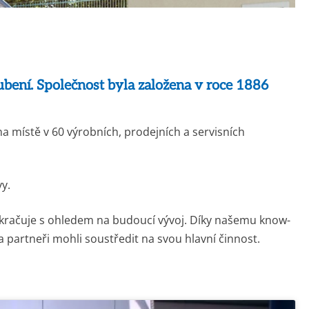
VYFOUKNUTÍ
VÝPOČTY POTRUBÍ
PRAKTICKÁ ANALÝZA
KONSTRUKCE A ÚDRŽBA
POŠKOZENÍ
TŘÍDY POTRUBÍ
VYBAVENÍ NAŠICH
TURNAROUND ENGINEERING
LABORATOŘÍ
ení. Společnost byla založena v roce 1886
KONCEPTY ŘÍZENÍ
KONCEPTY SPOLEHLIVOSTI
 místě v 60 výrobních, prodejních a servisních
VÝROBA SPECIÁLNÍCH
PŘÍRUB
VÝPOČETNÍ NÁSTROJE V
y.
TECHNOLOGICKÉM CENTRU
řekračuje s ohledem na budoucí vývoj. Díky našemu know-
 a partneři mohli soustředit na svou hlavní činnost.