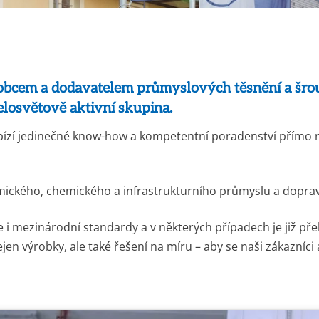
bcem a dodavatelem průmyslových těsnění a šroub
elosvětově aktivní skupina.
zí jedinečné know-how a kompetentní poradenství přímo na
emického, chemického a infrastrukturního průmyslu a doprav
e i mezinárodní standardy a v některých případech je již p
ejen výrobky, ale také řešení na míru – aby se naši zákazníci