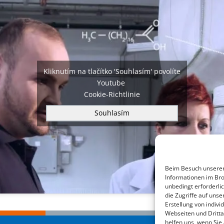
Kliknutím na tlačítko 'Souhlasím' povolíte
Youtube
Cookie-Richtlinie
Souhlasím
Beim Besuch unserer 
Informationen im Bro
unbedingt erforderli
die Zugriffe auf un
Erstellung von indiv
Webseiten und Dritta
helfen uns, wenn Sie