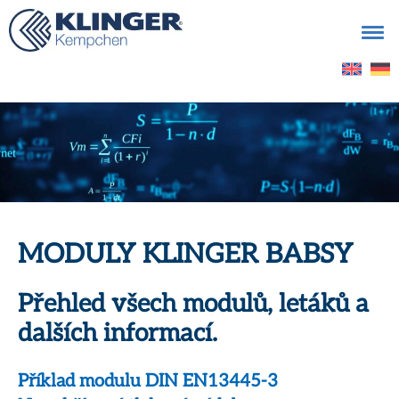
Vyhledávání
MODULY KLINGER BABSY
Přehled všech modulů, letáků a
dalších informací.
Příklad modulu DIN EN13445-3