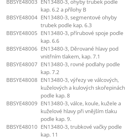
BBSYE48003
EN13480-3, ohyby trubek podle
kap. 6.2 a přílohy B
BBSYE48004
EN13480-3, segmentové ohyby
trubek podle kap. 6.3
BBSYE48005
EN13480-3, přírubové spoje podle
kap. 6.6
BBSYE48006
EN13480-3, Děrované hlavy pod
vnitřním tlakem, kap. 7.1
BBSYE48007
EN13480-3, rovné podlahy podle
kap. 7.2
BBSYE48008
EN13480-3, výřezy ve válcových,
kuželových a kulových skořepinách
podle kap. 8
BBSYE48009
EN13480-3, válce, koule, kužele a
kuželové hlavy při vnějším tlaku
podle kap. 9.
BBSYE48010
EN13480-3, trubkové vačky podle
kap. 11