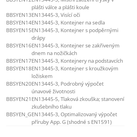
plášti válce a plášti koule
BBSYEN13
EN13445-3, Visící oči
BBSYEN14
EN13445-3, Kontejner na sedla
BBSYEN15
EN13445-3, Kontejner s podpěrnými
drápy
BBSYEN16
EN13445-3, Kontejner se zakřiveným
dnem na nožičkách
BBSYEN17
EN13445-3, Kontejnery na podstavcích
BBSYEN18
EN13445-3, Kontejner s kroužkovým
ložiskem
BBSYEN20
EN13445-3, Podrobný výpočet
únavové životnosti
BBSYEN21
EN13445-5, Tlaková zkouška; stanovení
zkušebního tlaku
BBSYEN_G
EN13445-3, Optimalizovaný výpočet
příruby App. G (shodné s EN1591)