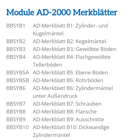
Module AD-2000 Merkblätter
BBSYB1
AD-Merkblatt B1: Zylinder- und
Kugelmäntel
BBSYB2
AD-Merkblatt B2: Kegelmäntel
BBSYB3
AD-Merkblatt B3: Gewölbte Böden
BBSYB4
AD-Merkblatt B4: Flachgewölbte
Tellerböden
BBSYB5A
AD-Merkblatt B5: Ebene Böden
BBSYB5B
AD-Merkblatt B5: Rohrböden
BBSYB6
AD-Merkblatt B6: Zylindermäntel
unter Außendruck
BBSYB7
AD-Merkblatt B7: Schrauben
BBSYB8
AD-Merkblatt B8: Flansche
BBSYB9
AD-Merkblatt B9: Ausschnitte
BBSYB10
AD-Merkblatt B10: Dickwandige
Zylindermäntel