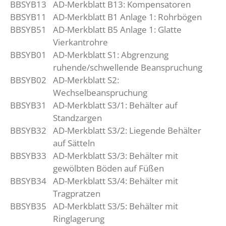
BBSYB13
AD-Merkblatt B13: Kompensatoren
BBSYB11
AD-Merkblatt B1 Anlage 1: Rohrbögen
BBSYB51
AD-Merkblatt B5 Anlage 1: Glatte
Vierkantrohre
BBSYB01
AD-Merkblatt S1: Abgrenzung
ruhende/schwellende Beanspruchung
BBSYB02
AD-Merkblatt S2:
Wechselbeanspruchung
BBSYB31
AD-Merkblatt S3/1: Behälter auf
Standzargen
BBSYB32
AD-Merkblatt S3/2: Liegende Behälter
auf Sätteln
BBSYB33
AD-Merkblatt S3/3: Behälter mit
gewölbten Böden auf Füßen
BBSYB34
AD-Merkblatt S3/4: Behälter mit
Tragpratzen
BBSYB35
AD-Merkblatt S3/5: Behälter mit
Ringlagerung