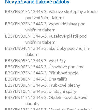
Nevyhřívané tlakové nádoby
BBSYEN01
EN13445-3, Válcové skořepiny a koule
pod vnitřním tlakem
BBSYEN02
EN13445-3, Vypouklé hlavy pod
vnitřním tlakem
BBSYEN03
EN13445-3, Kuželové pláště pod
vnitřním tlakem
BBSYEN04
EN13445-3, Skořápky pod vnějším
tlakem
BBSYEN05
EN13445-3, Výstřižky
BBSYEN06
EN13445-3, Úrovňové podlahy
BBSYEN07
EN13445-3, Přírubové spoje
BBSYEN08
EN13445-3, Dna talířů
BBSYEN09
EN13445-3, Trubkové plechy
BBSYEN10
EN13445-3, Dilatační spáry
BBSYEN11
EN13445-3, Obdélníkové tlakové
nádoby
BBSYEN12
EN13445-3, Místní zatížení trysky v