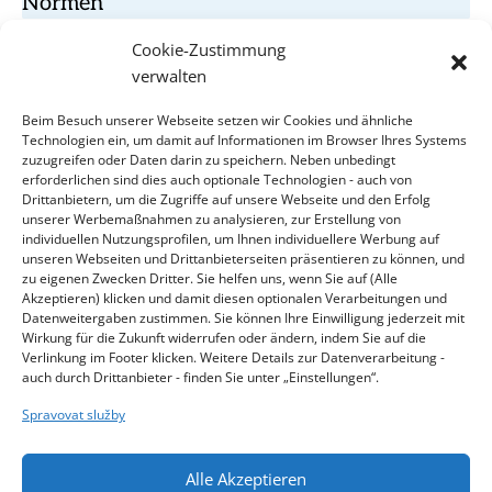
Normen
Cookie-Zustimmung
verwalten
Werkstoffdateien, internationale Normen
Beim Besuch unserer Webseite setzen wir Cookies und ähnliche
Technologien ein, um damit auf Informationen im Browser Ihres Systems
zuzugreifen oder Daten darin zu speichern. Neben unbedingt
erforderlichen sind dies auch optionale Technologien - auch von
Drittanbietern, um die Zugriffe auf unsere Webseite und den Erfolg
CONTACT
unserer Werbemaßnahmen zu analysieren, zur Erstellung von
individuellen Nutzungsprofilen, um Ihnen individuellere Werbung auf
Kontakty
unseren Webseiten und Drittanbieterseiten präsentieren zu können, und
zu eigenen Zwecken Dritter. Sie helfen uns, wenn Sie auf (Alle
Akzeptieren) klicken und damit diesen optionalen Verarbeitungen und
Datenweitergaben zustimmen. Sie können Ihre Einwilligung jederzeit mit
Wirkung für die Zukunft widerrufen oder ändern, indem Sie auf die
Verlinkung im Footer klicken. Weitere Details zur Datenverarbeitung -
auch durch Drittanbieter - finden Sie unter „Einstellungen“.
Spravovat služby
KLINGER Kempchen © 2026, All rights reserved.
Alle Akzeptieren