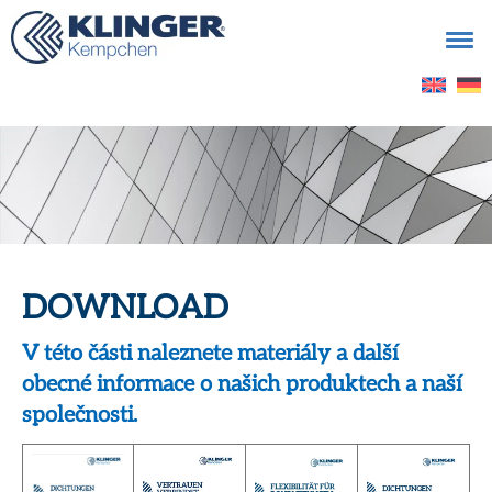
Vyhledávání
DOWNLOAD
V této části naleznete materiály a další
obecné informace o našich produktech a naší
společnosti.