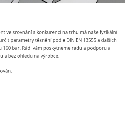
VYFOUKNUTÍ
VÝPOČTY POTRUBÍ
PRAKTICKÁ ANALÝZA
KONSTRUKCE A ÚDRŽBA
POŠKOZENÍ
TŘÍDY POTRUBÍ
VYBAVENÍ NAŠICH
TURNAROUND ENGINEERING
LABORATOŘÍ
nt ve srovnání s konkurencí na trhu má naše fyzikální
KONCEPTY ŘÍZENÍ
určit parametry těsnění podle DIN EN 13555 a dalších
ku 160 bar. Rádi vám poskytneme radu a podporu a
KONCEPTY SPOLEHLIVOSTI
lu a bez ohledu na výrobce.
VÝROBA SPECIÁLNÍCH
PŘÍRUB
ňován.
VÝPOČETNÍ NÁSTROJE V
TECHNOLOGICKÉM CENTRU