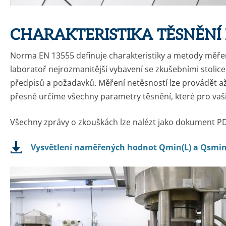
CHARAKTERISTIKA TĚSNĚNÍ 
Norma EN 13555 definuje charakteristiky a metody měření
laboratoř nejrozmanitější vybavení se zkušebními stolic
předpisů a požadavků. Měření netěsností lze provádět a
přesně určíme všechny parametry těsnění, které pro vaši
Všechny zprávy o zkouškách lze nalézt jako dokument 
Vysvětlení naměřených hodnot Qmin(L) a Qsmin