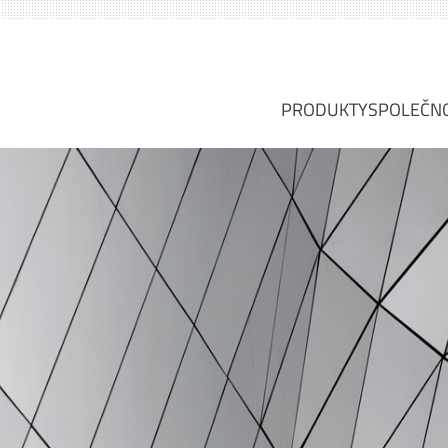
PRODUKTY
SPOLEČN
PLOCHÁ TĚSNĚNÍ
O NÁS
PLOCHÁ TĚSNICÍ 
VIZE, 
TĚSNĚNÍ Z KOVU
PROFI
TĚSNĚNÍ S POVLA
ODVĚT
KOVOVÁ TĚSNĚNÍ
SERVIS
TĚSNĚNÍ TĚSNICÍH
SKUPI
SPECIÁLNÍ TĚSNĚ
OBALY VÝPLŇOVÝ
DILATAČNÍ SPÁRY
ZÁSUVNÉ KOTOU