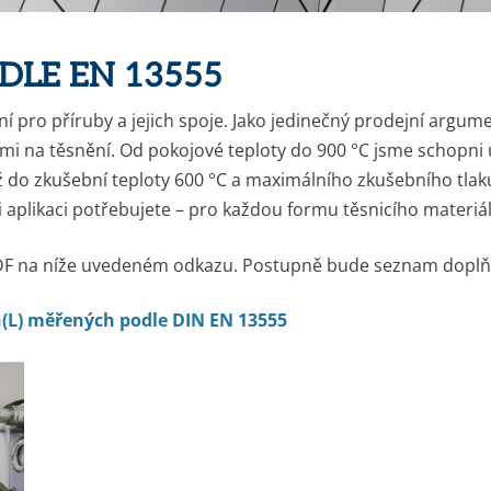
DLE EN 13555
 pro příruby a jejich spoje. Jako jedinečný prodejní argume
emi na těsnění. Od pokojové teploty do 900 °C jsme schopni 
ž do zkušební teploty 600 °C a maximálního zkušebního tla
 aplikaci potřebujete – pro každou formu těsnicího materiá
PDF na níže uvedeném odkazu. Postupně bude seznam dopl
(L) měřených podle DIN EN 13555