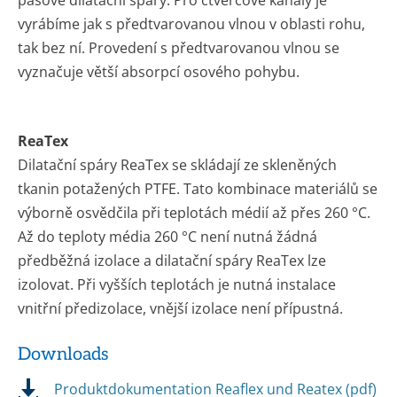
pásové dilatační spáry. Pro čtvercové kanály je
vyrábíme jak s předtvarovanou vlnou v oblasti rohu,
tak bez ní. Provedení s předtvarovanou vlnou se
vyznačuje větší absorpcí osového pohybu.
ReaTex
Dilatační spáry ReaTex se skládají ze skleněných
tkanin potažených PTFE. Tato kombinace materiálů se
výborně osvědčila při teplotách médií až přes 260 °C.
Až do teploty média 260 °C není nutná žádná
předběžná izolace a dilatační spáry ReaTex lze
izolovat. Při vyšších teplotách je nutná instalace
vnitřní předizolace, vnější izolace není přípustná.
Downloads
Produktdokumentation Reaflex und Reatex (pdf)