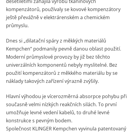
desetiletími zahájila výrobu tkaninových
kompenzátorů, používaly se kovové kompenzátory
ještě převážně v elektrárenském a chemickém
průmyslu.
Dnes si „dilatační spáry z měkkých materiálů
Kempchen“ podmanily pevně danou oblast použití.
Moderní průmyslové provozy by již bez těchto
univerzálních komponentů nebyly myslitelné. Bez
použití kompenzátorů z měkkého materiálu by se
náklady takových zařízení výrazně zvýšily.
Hlavní výhodou je vícerozměrná absorpce pohybu při
současně velmi nízkých reakčních silách. To první
umožňuje levné vedení kabelů, to druhé levné
konstrukce s pevným bodem.
Společnost KLINGER Kempchen vyvinula patentovaný