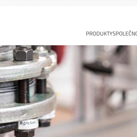
PRODUKTY
SPOLEČN
PLOCHÁ TĚSNĚNÍ
O NÁS
PLOCHÁ TĚSNICÍ 
VIZE, 
TĚSNĚNÍ Z KOVU
PROFI
TĚSNĚNÍ S POVLA
ODVĚT
KOVOVÁ TĚSNĚNÍ
SERVIS
TĚSNĚNÍ TĚSNICÍH
SKUPI
SPECIÁLNÍ TĚSNĚ
OBALY VÝPLŇOVÝ
DILATAČNÍ SPÁRY
ZÁSUVNÉ KOTOU