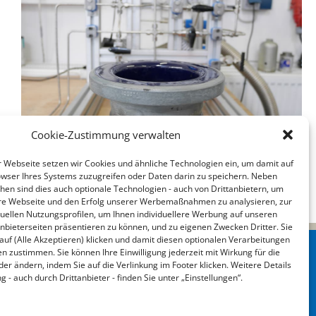
Cookie-Zustimmung verwalten
Webseite setzen wir Cookies und ähnliche Technologien ein, um damit auf
wser Ihres Systems zuzugreifen oder Daten darin zu speichern. Neben
chen sind dies auch optionale Technologien - auch von Drittanbietern, um
sere Webseite und den Erfolg unserer Werbemaßnahmen zu analysieren, zur
iduellen Nutzungsprofilen, um Ihnen individuellere Werbung auf unseren
nbieterseiten präsentieren zu können, und zu eigenen Zwecken Dritter. Sie
 auf (Alle Akzeptieren) klicken und damit diesen optionalen Verarbeitungen
 zustimmen. Sie können Ihre Einwilligung jederzeit mit Wirkung für die
er ändern, indem Sie auf die Verlinkung im Footer klicken. Weitere Details
 - auch durch Drittanbieter - finden Sie unter „Einstellungen“.