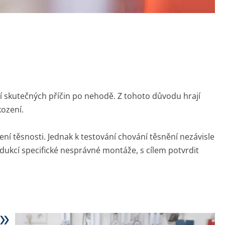
VYFOUKNUTÍ
VÝPOČTY POTRUBÍ
PRAKTICKÁ ANALÝZA POŠKOZENÍ
KONSTRUKCE A ÚDRŽBA
VYBAVENÍ NAŠICH
TŘÍDY POTRUBÍ
LABORATOŘÍ
TURNAROUND ENGINEERING
KONCEPTY ŘÍZENÍ
KONCEPTY SPOLEHLIVOSTI
í skutečných příčin po nehodě. Z tohoto důvodu hrají
VÝROBA SPECIÁLNÍCH
kození.
PŘÍRUB
VÝPOČETNÍ NÁSTROJE V
 těsnosti. Jednak k testování chování těsnění nezávisle
TECHNOLOGICKÉM CENTRU
odukcí specifické nesprávné montáže, s cílem potvrdit