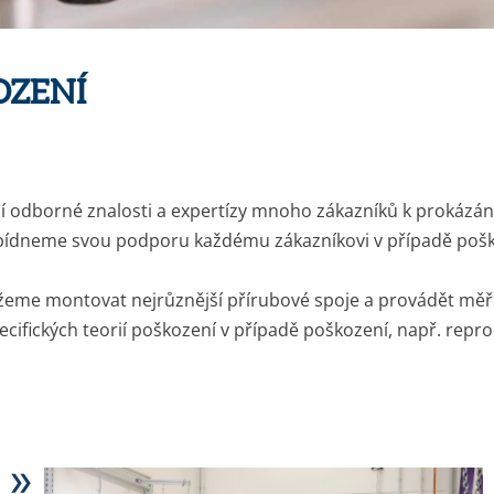
OZENÍ
ící odborné znalosti a expertízy mnoho zákazníků k prokázán
 nabídneme svou podporu každému zákazníkovi v případě poš
e montovat nejrůznější přírubové spoje a provádět měření
pecifických teorií poškození v případě poškození, např. repr