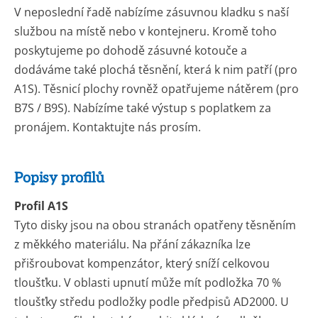
V neposlední řadě nabízíme zásuvnou kladku s naší
službou na místě nebo v kontejneru. Kromě toho
poskytujeme po dohodě zásuvné kotouče a
dodáváme také plochá těsnění, která k nim patří (pro
A1S). Těsnicí plochy rovněž opatřujeme nátěrem (pro
B7S / B9S). Nabízíme také výstup s poplatkem za
pronájem. Kontaktujte nás prosím.
Popisy profilů
Profil A1S
Tyto disky jsou na obou stranách opatřeny těsněním
z měkkého materiálu. Na přání zákazníka lze
přišroubovat kompenzátor, který sníží celkovou
tloušťku. V oblasti upnutí může mít podložka 70 %
tloušťky středu podložky podle předpisů AD2000. U