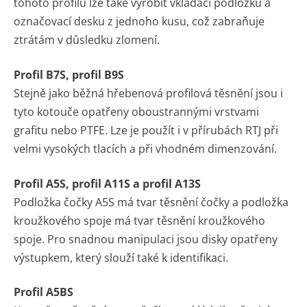
tohoto profilu lze také vyrobit vkládací podložku a
označovací desku z jednoho kusu, což zabraňuje
ztrátám v důsledku zlomení.
Profil B7S, profil B9S
Stejně jako běžná hřebenová profilová těsnění jsou i
tyto kotouče opatřeny oboustrannými vrstvami
grafitu nebo PTFE. Lze je použít i v přírubách RTJ při
velmi vysokých tlacích a při vhodném dimenzování.
Profil A5S, profil A11S a profil A13S
Podložka čočky A5S má tvar těsnění čočky a podložka
kroužkového spoje má tvar těsnění kroužkového
spoje. Pro snadnou manipulaci jsou disky opatřeny
výstupkem, který slouží také k identifikaci.
Profil A5BS