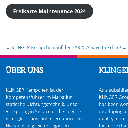
Freikarte Maintenance 2024
←
KLINGER Kempchen auf der TAR2024
Save the date!
→
Post
navigation
ÜBER UNS
KLINGE
KLINGER Kempchen ist der
As a subsidiar
Kompetenzführer im Markt für
KLINGER Gro
statische Dichtungstechnik. Unser
has been wor
Vorsprung in Service und e-Logistik
developing a
ermöglicht uns, auf internationalem
quality indust
Niveau erfolgreich zu agie­ren.
for more than