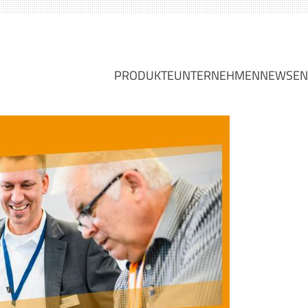
PRODUKTE
UNTERNEHMEN
NEWS
EN
FLACHDICHTUNGEN
ÜBER UNS
FLACHDICHTUNGSBAND
ANSPRECHPARTNER
METALL-WEICHSTOFF-DICHTUN
VISION, MISSION UN
PTFE-UMMANTELTE DICHTUNGE
NACHHALTIGKEIT
METALL-DICHTUNGEN
FIRMENPROFIL
VERSCHLUSSDECKEL-DICHTUNG
BRANCHEN
SPEZIELLE DICHTUNGEN
SERVICESTÜTZPUNKT
STOPFBUCHSPACKUNGEN
KLINGER GRUPPE
KOMPENSATOREN
KARRIERE
STECKSCHEIBEN