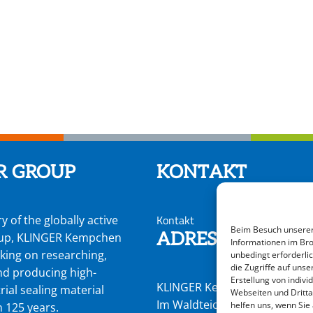
R GROUP
KONTAKT
Kontakt
y of the globally active
Beim Besuch unserer 
ADRESSE
up, KLINGER Kempchen
Informationen im Bro
king on researching,
unbedingt erforderli
die Zugriffe auf un
nd producing high-
Erstellung von indiv
KLINGER Kempchen GmbH
rial sealing material
Webseiten und Dritta
Im Waldteich 21 » D-46147
helfen uns, wenn Sie
 125 years.