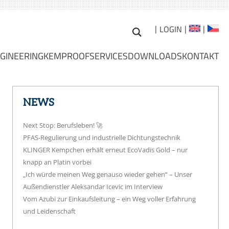
Suchen
LOGIN
nach:
GINEERING
KEMPROOF
SERVICES
DOWNLOADS
KONTAKT
Skip
to
E-COMMERC
Z
content
DICHTVERBINDUNGEN
ENGINEERING SERVICES
E-LEARNING
UNTERSUCHUNGEN
DAMAGE INVESTIGATION
HOCHTEMPERATURBEREICH
NEWS
GEN
QS-MANAGE
LABORDIENSTLEISTUNGEN
D WERTE
LABORATORY SERVICES
AUFNAHME VOR ORT
SCHWEISSRINGDICHTUNGEN
N
KEMANALYSI
Next Stop: Berufsleben! 🚀
EP-SERVICES
METALLURGISCHE
ROOT CAUSE ANALYSIS
METALLISCHEN
PFAS-Regulierung und industrielle Dichtungstechnik
KEMPROOF 
UNTERSUCHUNGEN
DICHTUNGEN
BABSY MODULE
KLINGER BABSY
KLINGER Kempchen erhält erneut EcoVadis Gold – nur
EN
FLANSCHMO
ANALYSE VON
3D-KONSTRUKTION
knapp an Platin vorbei
SHUT DOWN 
DICHTUNGSWERKSTOFFEN
„Ich würde meinen Weg genauso wieder gehen“ – Unser
E
ROHRSTATISCHE ANALYSEN
TRAININGS 
ERMITTLUNG VON
Außendienstler Aleksandar Icevic im Interview
ROHRKLASSENAUSLEGUNG
DICHTUNGSKENNWERTEN
Vom Azubi zur Einkaufsleitung – ein Weg voller Erfahrung
TURNAROUND ENGINEERING
und Leidenschaft
BAUMUSTERPRÜFUNGEN,
TA-LUFT-VERSUCHE ODER
MANAGEMENTKONZEPTE