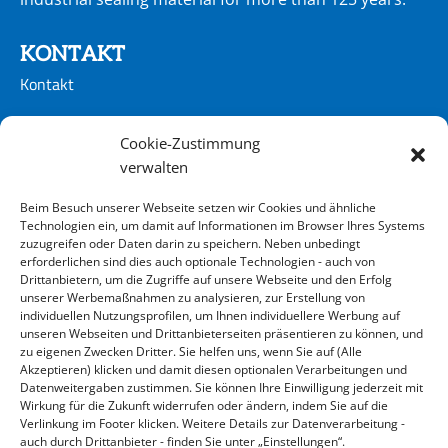
KONTAKT
Kontakt
CONTACT
Cookie-Zustimmung
Kontakt
verwalten
Beim Besuch unserer Webseite setzen wir Cookies und ähnliche
ADRESSE
Technologien ein, um damit auf Informationen im Browser Ihres Systems
zuzugreifen oder Daten darin zu speichern. Neben unbedingt
KLINGER Kempchen GmbH
erforderlichen sind dies auch optionale Technologien - auch von
Im Waldteich 21 » D-46147 Oberhausen
Drittanbietern, um die Zugriffe auf unsere Webseite und den Erfolg
unserer Werbemaßnahmen zu analysieren, zur Erstellung von
T +49 208-8482-0 » F +49 208-8482-285
individuellen Nutzungsprofilen, um Ihnen individuellere Werbung auf
info@klinger-kempchen.de
unseren Webseiten und Drittanbieterseiten präsentieren zu können, und
zu eigenen Zwecken Dritter. Sie helfen uns, wenn Sie auf (Alle
Akzeptieren) klicken und damit diesen optionalen Verarbeitungen und
Datenweitergaben zustimmen. Sie können Ihre Einwilligung jederzeit mit
Wirkung für die Zukunft widerrufen oder ändern, indem Sie auf die
Verlinkung im Footer klicken. Weitere Details zur Datenverarbeitung -
auch durch Drittanbieter - finden Sie unter „Einstellungen“.