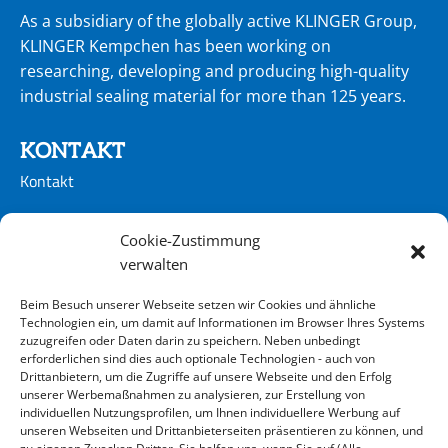
As a subsidiary of the globally active KLINGER Group,
KLINGER Kempchen has been working on
researching, developing and producing high-quality
industrial sealing material for more than 125 years.
KONTAKT
Kontakt
CONTACT
Cookie-Zustimmung
verwalten
Kontakt
Beim Besuch unserer Webseite setzen wir Cookies und ähnliche
ADRESSE
Technologien ein, um damit auf Informationen im Browser Ihres Systems
zuzugreifen oder Daten darin zu speichern. Neben unbedingt
KLINGER Kempchen GmbH
erforderlichen sind dies auch optionale Technologien - auch von
Im Waldteich 21 » D-46147 Oberhausen
Drittanbietern, um die Zugriffe auf unsere Webseite und den Erfolg
unserer Werbemaßnahmen zu analysieren, zur Erstellung von
T +49 208-8482-0 » F +49 208-8482-285
individuellen Nutzungsprofilen, um Ihnen individuellere Werbung auf
info@klinger-kempchen.de
unseren Webseiten und Drittanbieterseiten präsentieren zu können, und