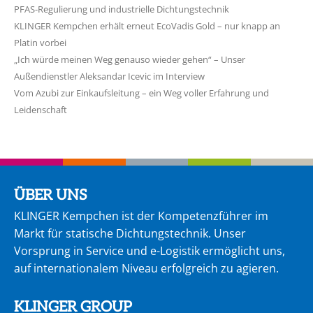
PFAS-Regulierung und industrielle Dichtungstechnik
KLINGER Kempchen erhält erneut EcoVadis Gold – nur knapp an
Platin vorbei
„Ich würde meinen Weg genauso wieder gehen“ – Unser
Außendienstler Aleksandar Icevic im Interview
Vom Azubi zur Einkaufsleitung – ein Weg voller Erfahrung und
Leidenschaft
ÜBER UNS
KLINGER Kempchen ist der Kompetenzführer im
Markt für statische Dichtungstechnik. Unser
Vorsprung in Service und e-Logistik ermöglicht uns,
auf internationalem Niveau erfolgreich zu agie­ren.
KLINGER GROUP