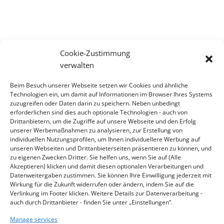
Cookie-Zustimmung
verwalten
CONTACT
Beim Besuch unserer Webseite setzen wir Cookies und ähnliche
Contact
Technologien ein, um damit auf Informationen im Browser Ihres Systems
zuzugreifen oder Daten darin zu speichern. Neben unbedingt
erforderlichen sind dies auch optionale Technologien - auch von
ADDRESS
Drittanbietern, um die Zugriffe auf unsere Webseite und den Erfolg
KLINGER Kempchen GmbH
unserer Werbemaßnahmen zu analysieren, zur Erstellung von
individuellen Nutzungsprofilen, um Ihnen individuellere Werbung auf
Im Waldteich 21 » D-46147 Oberhausen
unseren Webseiten und Drittanbieterseiten präsentieren zu können, und
T +49 208-8482-0 » F +49 208-8482-285
zu eigenen Zwecken Dritter. Sie helfen uns, wenn Sie auf (Alle
Akzeptieren) klicken und damit diesen optionalen Verarbeitungen und
info@klinger-kempchen.de
Datenweitergaben zustimmen. Sie können Ihre Einwilligung jederzeit mit
Wirkung für die Zukunft widerrufen oder ändern, indem Sie auf die
Verlinkung im Footer klicken. Weitere Details zur Datenverarbeitung -
auch durch Drittanbieter - finden Sie unter „Einstellungen“.
Manage services