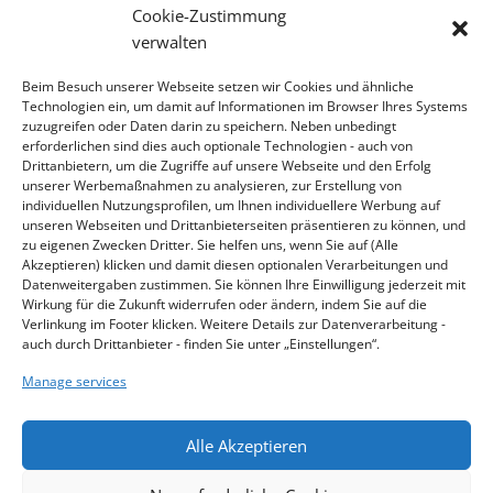
Cookie-Zustimmung
verwalten
CONTACT
Beim Besuch unserer Webseite setzen wir Cookies und ähnliche
Contact
Technologien ein, um damit auf Informationen im Browser Ihres Systems
zuzugreifen oder Daten darin zu speichern. Neben unbedingt
erforderlichen sind dies auch optionale Technologien - auch von
ADDRESS
Drittanbietern, um die Zugriffe auf unsere Webseite und den Erfolg
KLINGER Kempchen GmbH
unserer Werbemaßnahmen zu analysieren, zur Erstellung von
individuellen Nutzungsprofilen, um Ihnen individuellere Werbung auf
Im Waldteich 21 » D-46147 Oberhausen
unseren Webseiten und Drittanbieterseiten präsentieren zu können, und
T +49 208-8482-0 » F +49 208-8482-285
zu eigenen Zwecken Dritter. Sie helfen uns, wenn Sie auf (Alle
Akzeptieren) klicken und damit diesen optionalen Verarbeitungen und
info@klinger-kempchen.de
Datenweitergaben zustimmen. Sie können Ihre Einwilligung jederzeit mit
Wirkung für die Zukunft widerrufen oder ändern, indem Sie auf die
Verlinkung im Footer klicken. Weitere Details zur Datenverarbeitung -
auch durch Drittanbieter - finden Sie unter „Einstellungen“.
Manage services
Alle Akzeptieren
KLINGER Kempchen © 2026, All rights reserved.